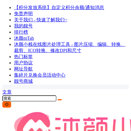
【积分发放系统】自定义积分余额/通知消息
免责声明
关于我们 - 快速了解我们~
我的靓号
排行榜
沐颜mTab
沐颜小栈在线图片处理工具 - 图片压缩、编辑、转换、
裁剪、ICO转换、修改DPI和尺寸
热门标签
用户协议
网址导航
集碎片兑换会员活动中心
靓号商城
文章