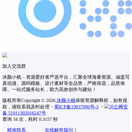
加入交流群
沐颜小栈 – 资源爱好者严选平台，汇聚全球海量资源。涵盖写
真动漫、源码模板、设计素材等全品类，严格筛选，品质保
障。一站式服务站长，助力高效创作与建站！
版权所有Copyright © 2026
沐颜小栈
保留资源解释权，如有侵
权，请联系我及时处理
・
蜀ICP备19037996号-3
・
川公网安
备 51011302016247号
查询 34 次，耗时 0.3157 秒
精准联系 在线解答疑问！