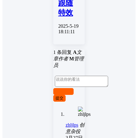
跟随
特效
2025-5-19
18:11:11
1 条回复
A
文
章作者
M
管理
员
取消回复
提交
zhljlps
创
意杂役
3月27日