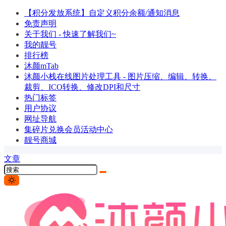
【积分发放系统】自定义积分余额/通知消息
免责声明
关于我们 - 快速了解我们~
我的靓号
排行榜
沐颜mTab
沐颜小栈在线图片处理工具 - 图片压缩、编辑、转换、
裁剪、ICO转换、修改DPI和尺寸
热门标签
用户协议
网址导航
集碎片兑换会员活动中心
靓号商城
文章