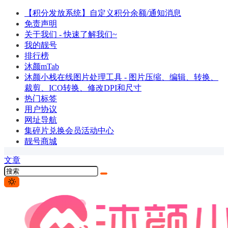
【积分发放系统】自定义积分余额/通知消息
免责声明
关于我们 - 快速了解我们~
我的靓号
排行榜
沐颜mTab
沐颜小栈在线图片处理工具 - 图片压缩、编辑、转换、
裁剪、ICO转换、修改DPI和尺寸
热门标签
用户协议
网址导航
集碎片兑换会员活动中心
靓号商城
文章