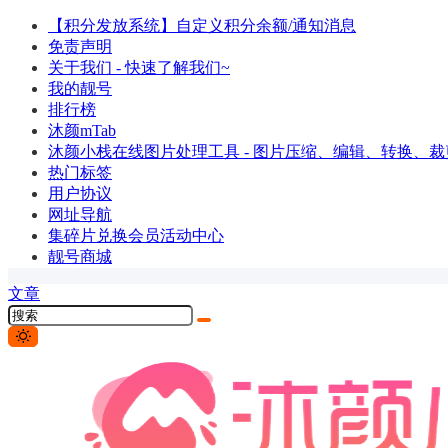
【积分发放系统】自定义积分余额/通知消息
免责声明
关于我们 - 快速了解我们~
我的靓号
排行榜
沐颜mTab
沐颜小栈在线图片处理工具 - 图片压缩、编辑、转换、裁剪
热门标签
用户协议
网址导航
集碎片兑换会员活动中心
靓号商城
文章