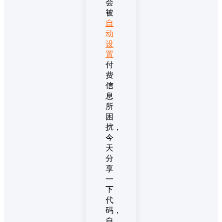
会
被
自
动
设
置
付
费
信
息
所
困
扰，
今
天
分
享
一
下
代
码，
自