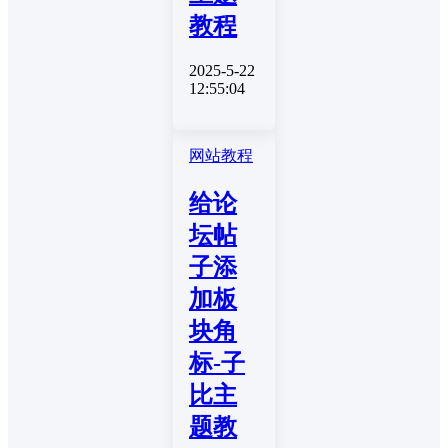
教程
2025-5-22
12:55:04
网站教程
给论
坛帖
子添
加板
块角
标-子
比主
题教