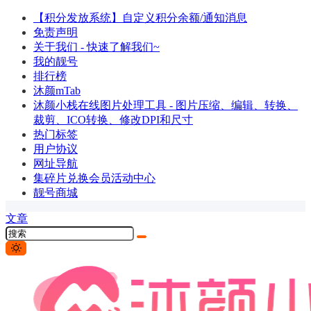
【积分发放系统】自定义积分余额/通知消息
免责声明
关于我们 - 快速了解我们~
我的靓号
排行榜
沐颜mTab
沐颜小栈在线图片处理工具 - 图片压缩、编辑、转换、
裁剪、ICO转换、修改DPI和尺寸
热门标签
用户协议
网址导航
集碎片兑换会员活动中心
靓号商城
文章