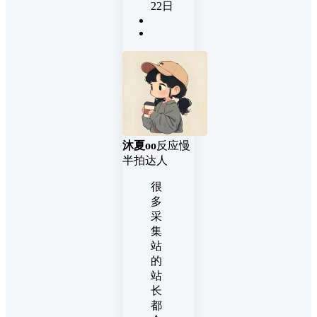
22日
沐夏oo
反应慢
半拍达人
很
多
采
集
站
的
站
长
都