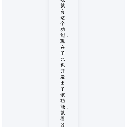
就
有
这
个
功
能，
现
在
子
比
也
开
发
出
了
该
功
能，
就
看
各