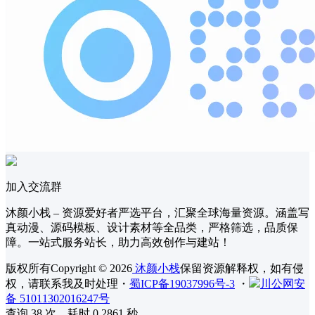
加入交流群
沐颜小栈 – 资源爱好者严选平台，汇聚全球海量资源。涵盖写
真动漫、源码模板、设计素材等全品类，严格筛选，品质保
障。一站式服务站长，助力高效创作与建站！
版权所有Copyright © 2026
沐颜小栈
保留资源解释权，如有侵
权，请联系我及时处理
・
蜀ICP备19037996号-3
・
川公网安
备 51011302016247号
查询 38 次，耗时 0.2861 秒