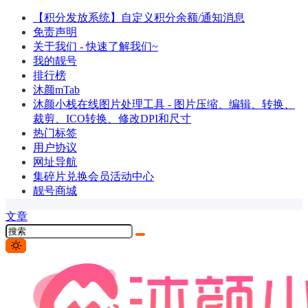
【积分发放系统】自定义积分余额/通知消息
免责声明
关于我们 - 快速了解我们~
我的靓号
排行榜
沐颜mTab
沐颜小栈在线图片处理工具 - 图片压缩、编辑、转换、
裁剪、ICO转换、修改DPI和尺寸
热门标签
用户协议
网址导航
集碎片兑换会员活动中心
靓号商城
文章