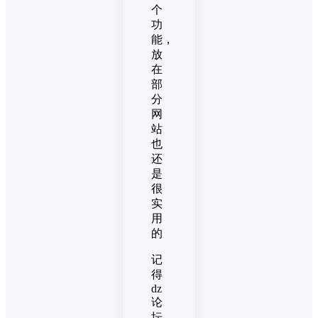
个
功
能，
放
在
部
分
网
站
也
还
是
很
实
用
的
记
得
dz
论
坛