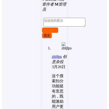
章作者
M
管理
员
取消回复
提交
zhljlps
创
意杂役
3月26日
这个搜
索扣分
功能挺
有意思
的，既
能激励
用户更