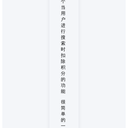
个
当
用
户
进
行
搜
索
时
扣
除
积
分
的
功
能
很
简
单
的
一