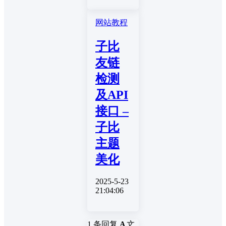
网站教程
子比
友链
检测
及API
接口 –
子比
主题
美化
2025-5-23
21:04:06
1 条回复
A
文