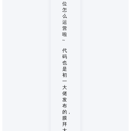
位
怎
么
运
营
啦
~
代
码
也
是
初
一
大
佬
发
布
的，
膜
拜
大