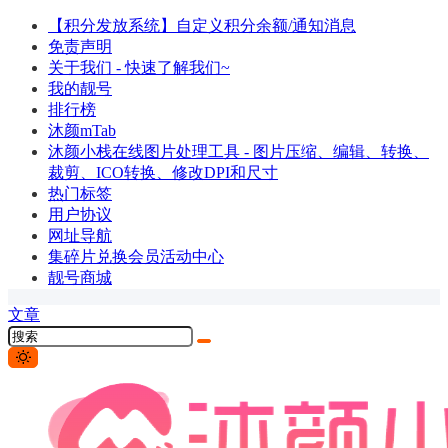
【积分发放系统】自定义积分余额/通知消息
免责声明
关于我们 - 快速了解我们~
我的靓号
排行榜
沐颜mTab
沐颜小栈在线图片处理工具 - 图片压缩、编辑、转换、
裁剪、ICO转换、修改DPI和尺寸
热门标签
用户协议
网址导航
集碎片兑换会员活动中心
靓号商城
文章