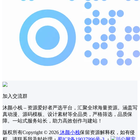
加入交流群
沐颜小栈 – 资源爱好者严选平台，汇聚全球海量资源。涵盖写
真动漫、源码模板、设计素材等全品类，严格筛选，品质保
障。一站式服务站长，助力高效创作与建站！
版权所有Copyright © 2026
沐颜小栈
保留资源解释权，如有侵
权，请联系我及时处理
・
蜀ICP备19037996号-3
・
川公网安