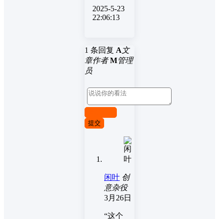
2025-5-23
22:06:13
1 条回复
A
文
章作者
M
管理
员
取消回复
提交
闲叶
创
意杂役
3月26日
“这个