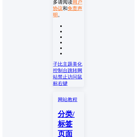
多请阅读
用户
协议
和
免责声
明
。
子比主题美化
控制台跳转
网
站禁止访问
鼠
标右键
网站教程
分类/
标签
页面