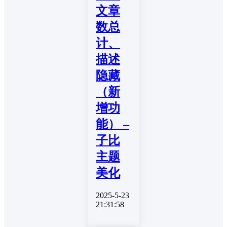
文章
数总
计、
描述
隐藏
（新
增功
能） –
子比
主题
美化
2025-5-23
21:31:58