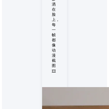
洒
在
脸
上，
每
一
帧
都
像
动
漫
截
图
🎞️