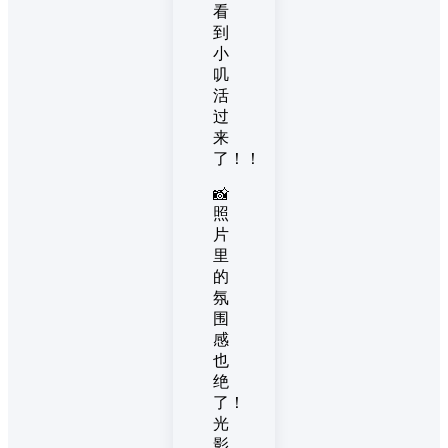
看
到
小
叽
活
过
来
了！！
📸
照
片
里
的
氛
围
感
也
绝
了！
光
影