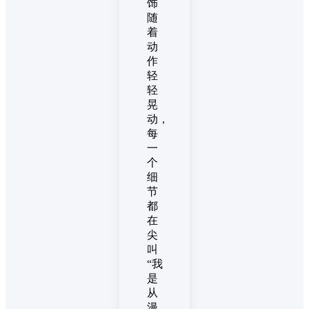
饰
随
着
动
作
轻
轻
晃
动，
每
一
个
细
节
都
在
尖
叫
“我
是
从
漫