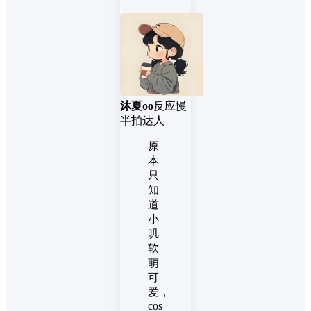
沐夏oo
反应慢
半拍达人
原
本
只
知
道
小
叽
软
萌
可
爱，
cos