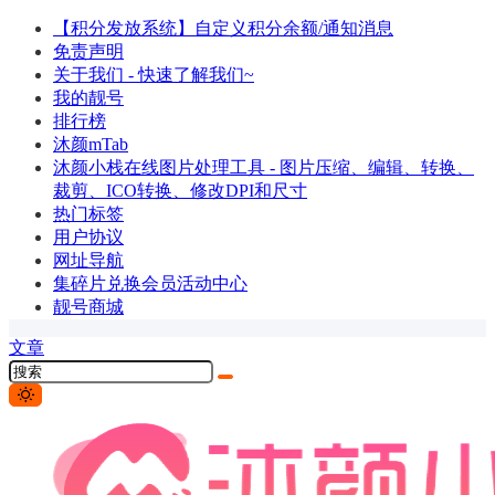
【积分发放系统】自定义积分余额/通知消息
免责声明
关于我们 - 快速了解我们~
我的靓号
排行榜
沐颜mTab
沐颜小栈在线图片处理工具 - 图片压缩、编辑、转换、
裁剪、ICO转换、修改DPI和尺寸
热门标签
用户协议
网址导航
集碎片兑换会员活动中心
靓号商城
文章