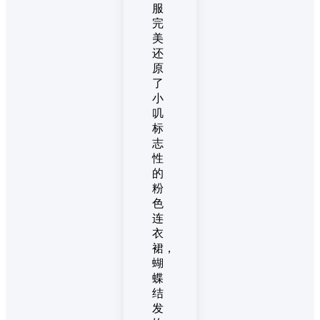
服
完
美
还
原
了
小
叽
标
志
性
的
粉
色
连
衣
裙，
蝴
蝶
结
发