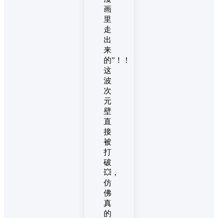
画
里
走
出
来
的”！！
这
波
次
元
壁
直
接
被
打
破
💥，
仿
佛
真
的