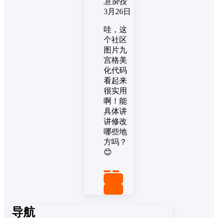
意杂役
3月26日
哇，这
个社区
图片九
宫格美
化代码
看起来
很实用
啊！能
具体讲
讲修改
哪些地
方吗？
😊
置顶
回复
导航