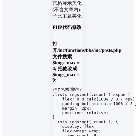
PHP代码修改
打
开/inc/functions/bbs/inc/posts.php
文件搜索
$imgs_max =
4; 把他改成
$imgs_max =
9;
/*九宫格适配*/

.lists-imgs:not(.count-1)>span {

    flex: 0 0 calc(100% / 3 - 4px);
    padding-bottom: calc(100% / 3 /
    margin: 2px;

    position: relative;

}

.lists-imgs:not(.count-1) {

    display: flex;

    flex-wrap: wrap;

    --img-count: 9;
