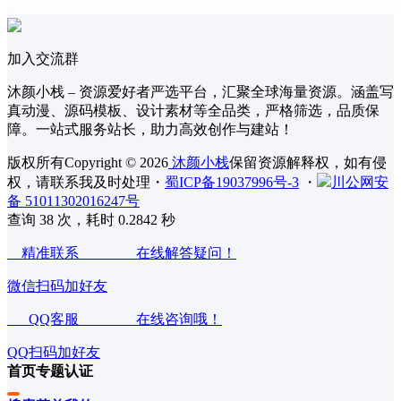
加入交流群
沐颜小栈 – 资源爱好者严选平台，汇聚全球海量资源。涵盖写
真动漫、源码模板、设计素材等全品类，严格筛选，品质保
障。一站式服务站长，助力高效创作与建站！
版权所有Copyright © 2026
沐颜小栈
保留资源解释权，如有侵
权，请联系我及时处理
・
蜀ICP备19037996号-3
・
川公网安
备 51011302016247号
查询 38 次，耗时 0.2842 秒
精准联系 在线解答疑问！
微信扫码加好友
QQ客服 在线咨询哦！
QQ扫码加好友
首页
专题
认证