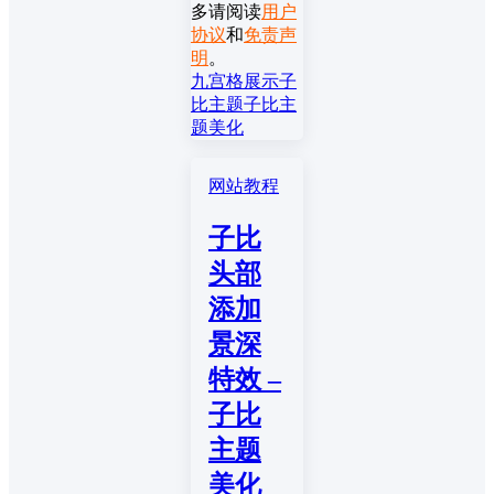
多请阅读
用户
协议
和
免责声
明
。
九宫格展示
子
比主题
子比主
题美化
网站教程
子比
头部
添加
景深
特效 –
子比
主题
美化