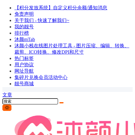
【积分发放系统】自定义积分余额/通知消息
免责声明
关于我们 - 快速了解我们~
我的靓号
排行榜
沐颜mTab
沐颜小栈在线图片处理工具 - 图片压缩、编辑、转换、
裁剪、ICO转换、修改DPI和尺寸
热门标签
用户协议
网址导航
集碎片兑换会员活动中心
靓号商城
文章