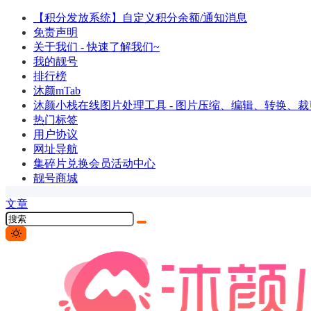
【积分发放系统】自定义积分余额/通知消息
免责声明
关于我们 - 快速了解我们~
我的靓号
排行榜
沐颜mTab
沐颜小栈在线图片处理工具 - 图片压缩、编辑、转换、裁剪
热门标签
用户协议
网址导航
集碎片兑换会员活动中心
靓号商城
文章