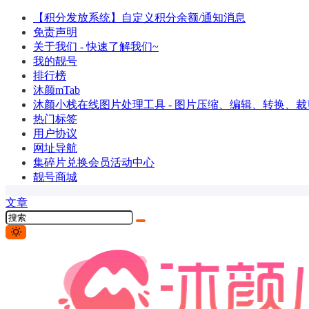
【积分发放系统】自定义积分余额/通知消息
免责声明
关于我们 - 快速了解我们~
我的靓号
排行榜
沐颜mTab
沐颜小栈在线图片处理工具 - 图片压缩、编辑、转换、裁剪
热门标签
用户协议
网址导航
集碎片兑换会员活动中心
靓号商城
文章