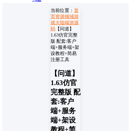
当前位置：
首
页
资源领域
游
戏大陆
端游源
码
【问道】
1.63仿官完整
版 配套:客户
端+服务端+架
设教程+简易
注册工具
【问道】
1.63仿官
完整版 配
套:客户
端+服务
端+架设
教程+简