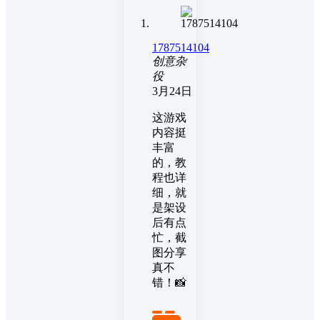
1787514104
创意杂
役
3月24日
这游戏
内容挺
丰富
的，教
程也详
细，就
是架设
后有点
忙，截
图分享
真不
错！📸