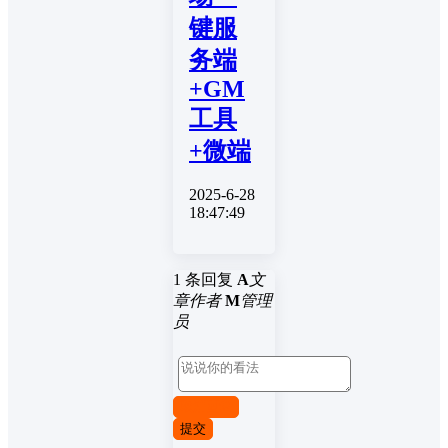
键服
务端
+GM
工具
+微端
2025-6-28
18:47:49
1 条回复
A
文
章作者
M
管理
员
取消回复
提交