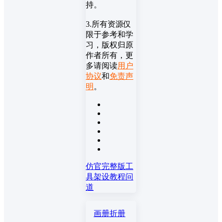
持。
3.所有资源仅
限于参考和学
习，版权归原
作者所有，更
多请阅读
用户
协议
和
免责声
明
。
仿官完整版
工
具
架设教程
问
道
画册折册