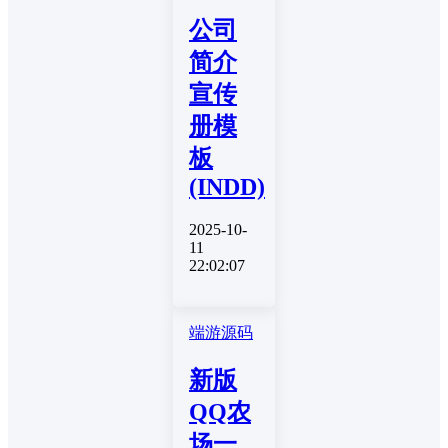
公司
简介
宣传
册模
板
(INDD)
2025-10-
11
22:02:07
端游源码
新版
QQ农
场一