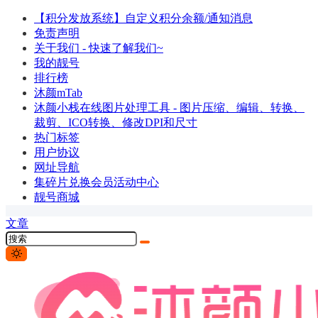
【积分发放系统】自定义积分余额/通知消息
免责声明
关于我们 - 快速了解我们~
我的靓号
排行榜
沐颜mTab
沐颜小栈在线图片处理工具 - 图片压缩、编辑、转换、
裁剪、ICO转换、修改DPI和尺寸
热门标签
用户协议
网址导航
集碎片兑换会员活动中心
靓号商城
文章