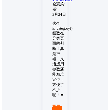
创意杂
役
3月24日
这个
is_category()
函数在
分类页
面的判
断上真
是神
器，灵
活运用
参数还
能精准
定位，
方便了
不少
呢！🌟
置顶