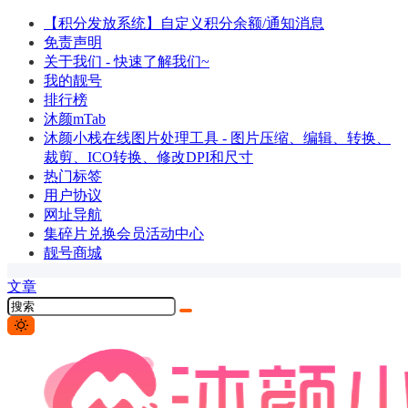
【积分发放系统】自定义积分余额/通知消息
免责声明
关于我们 - 快速了解我们~
我的靓号
排行榜
沐颜mTab
沐颜小栈在线图片处理工具 - 图片压缩、编辑、转换、
裁剪、ICO转换、修改DPI和尺寸
热门标签
用户协议
网址导航
集碎片兑换会员活动中心
靓号商城
文章