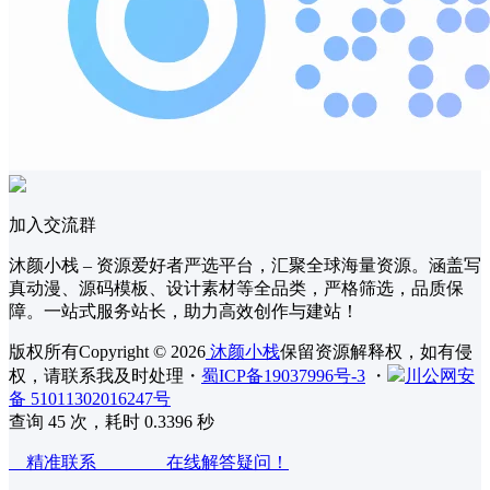
加入交流群
沐颜小栈 – 资源爱好者严选平台，汇聚全球海量资源。涵盖写
真动漫、源码模板、设计素材等全品类，严格筛选，品质保
障。一站式服务站长，助力高效创作与建站！
版权所有Copyright © 2026
沐颜小栈
保留资源解释权，如有侵
权，请联系我及时处理
・
蜀ICP备19037996号-3
・
川公网安
备 51011302016247号
查询 45 次，耗时 0.3396 秒
精准联系 在线解答疑问！