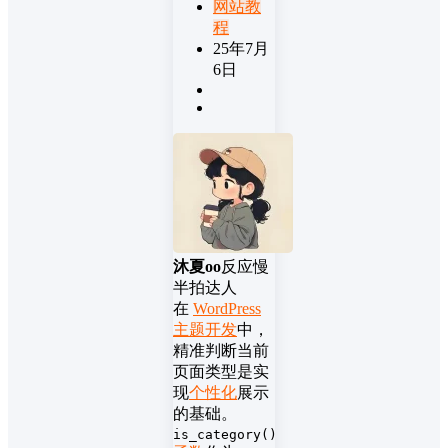
网站教
程
25年7月
6日
沐夏oo
反应慢
半拍达人
在
WordPress
主题开发
中，
精准判断当前
页面类型是实
现
个性化
展示
的基础。
is_category()