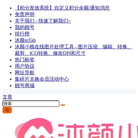
【积分发放系统】自定义积分余额/通知消息
免责声明
关于我们 - 快速了解我们~
我的靓号
排行榜
沐颜mTab
沐颜小栈在线图片处理工具 - 图片压缩、编辑、转换、
裁剪、ICO转换、修改DPI和尺寸
热门标签
用户协议
网址导航
集碎片兑换会员活动中心
靓号商城
文章