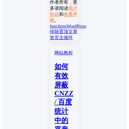
作者所有，更
多请阅读
用户
协议
和
免责声
明
。
functions
WordPress
排除置顶文章
首页主循环
网站教程
如何
有效
屏蔽
CNZZ
/ 百度
统计
中的