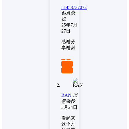
h1453737072
创意杂
役
25年7月
27日
感谢分
享谢谢
置顶
回复
RAN
创
意杂役
3月24日
看起来
这个方