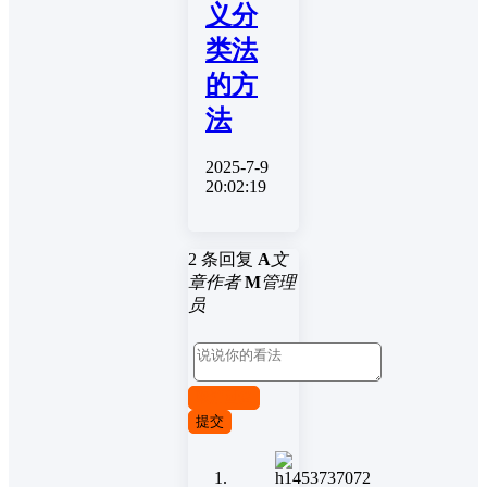
义分
类法
的方
法
2025-7-9
20:02:19
2 条回复
A
文
章作者
M
管理
员
取消回复
提交