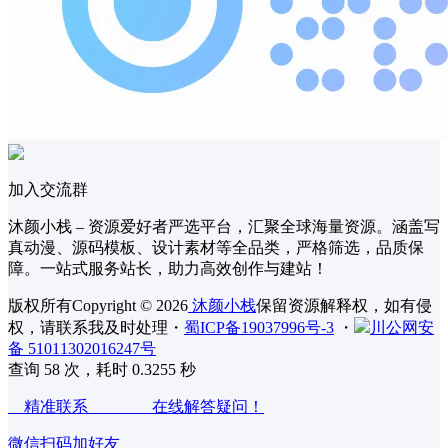
加入交流群
沐颜小栈 – 资源爱好者严选平台，汇聚全球海量资源。涵盖写
真动漫、源码模板、设计素材等全品类，严格筛选，品质保
障。一站式服务站长，助力高效创作与建站！
版权所有Copyright © 2026
沐颜小栈
保留资源解释权，如有侵
权，请联系我及时处理
・
蜀ICP备19037996号-3
・
川公网安
备 51011302016247号
查询 58 次，耗时 0.3255 秒
精准联系 在线解答疑问！
微信扫码加好友