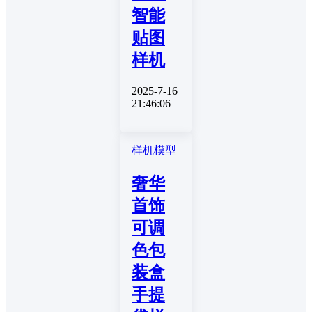
智能
贴图
样机
2025-7-16
21:46:06
样机模型
奢华
首饰
可调
色包
装盒
手提