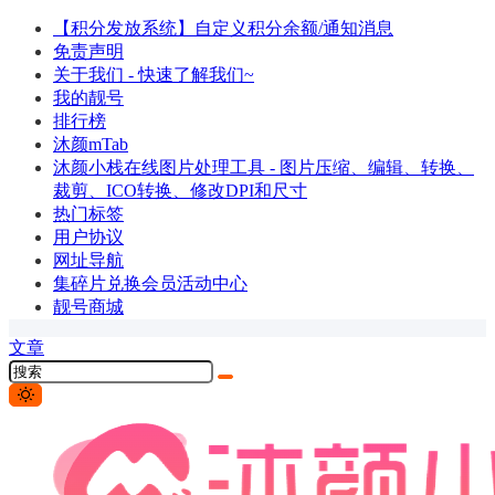
【积分发放系统】自定义积分余额/通知消息
免责声明
关于我们 - 快速了解我们~
我的靓号
排行榜
沐颜mTab
沐颜小栈在线图片处理工具 - 图片压缩、编辑、转换、
裁剪、ICO转换、修改DPI和尺寸
热门标签
用户协议
网址导航
集碎片兑换会员活动中心
靓号商城
文章