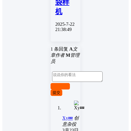
袋样
机
2025-7-22
21:38:49
1 条回复
A
文
章作者
M
管理
员
取消回复
提交
Xy💤
创
意杂役
3月23日