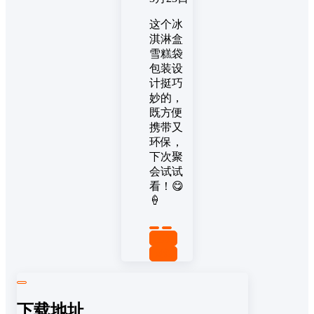
这个冰
淇淋盒
雪糕袋
包装设
计挺巧
妙的，
既方便
携带又
环保，
下次聚
会试试
看！😋
🍦
置顶
回复
下载地址