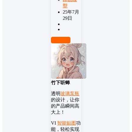
型
25年7月
29日
前往下载
竹下听蝉
透明
玻璃泵瓶
的设计，让你
的产品瞬间高
大上！
VI
智能贴图
功
能，轻松实现