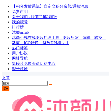
【积分发放系统】自定义积分余额/通知消息
免责声明
关于我们 - 快速了解我们~
我的靓号
排行榜
沐颜mTab
沐颜小栈在线图片处理工具 - 图片压缩、编辑、转换、
裁剪、ICO转换、修改DPI和尺寸
热门标签
用户协议
网址导航
集碎片兑换会员活动中心
靓号商城
文章