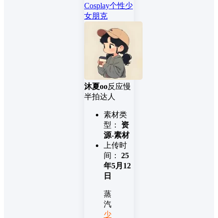
Cosplay
个性
少
女
朋克
沐夏oo
反应慢
半拍达人
素材类
型：
资
源-素材
上传时
间：
25
年5月12
日
蒸
汽
少