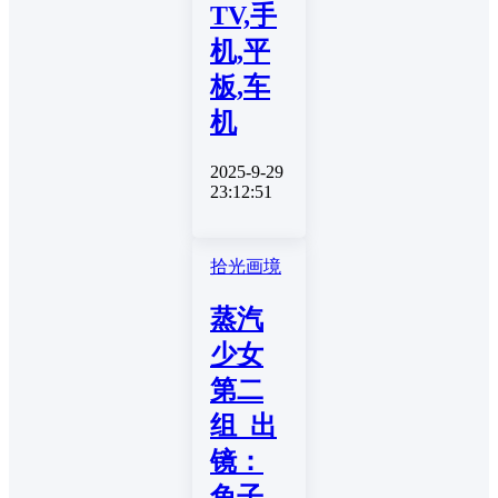
TV,手
机,平
板,车
机
2025-9-29
23:12:51
拾光画境
蒸汽
少女
第二
组_出
镜：
兔子