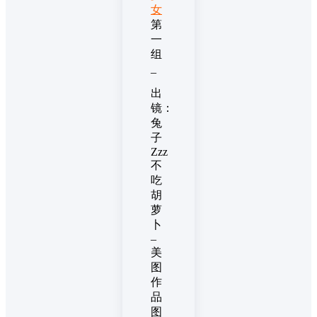
女
第
一
组
_
出
镜：
兔
子
Zzz
不
吃
胡
萝
卜
–
美
图
作
品
图