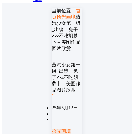
当前位置：
首
页
拾光画境
蒸
汽少女第一组
_出镜：兔子
Zzz不吃胡萝
卜 – 美图作品
图片欣赏
蒸汽少女第一
组_出镜：兔
子Zzz不吃胡
萝卜 – 美图作
品图片欣赏
°
25年5月12日
拾光画境