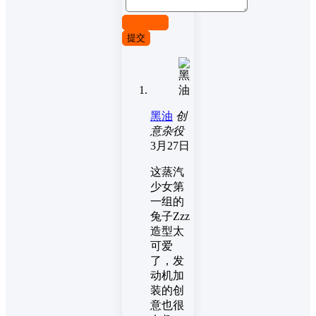
取消回复
提交
黑油
创
意杂役
3月27日
这蒸汽
少女第
一组的
兔子Zzz
造型太
可爱
了，发
动机加
装的创
意也很