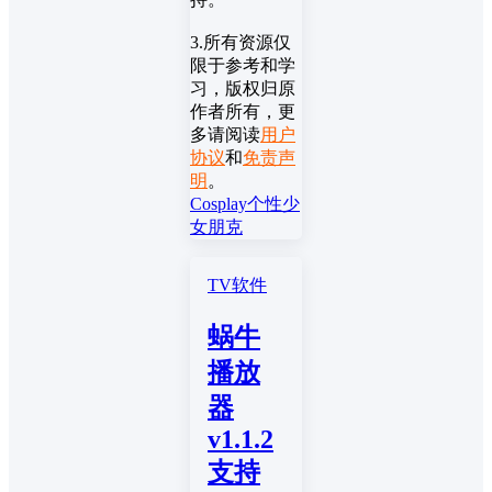
3.所有资源仅
限于参考和学
习，版权归原
作者所有，更
多请阅读
用户
协议
和
免责声
明
。
Cosplay
个性
少
女
朋克
TV软件
蜗牛
播放
器
v1.1.2
支持