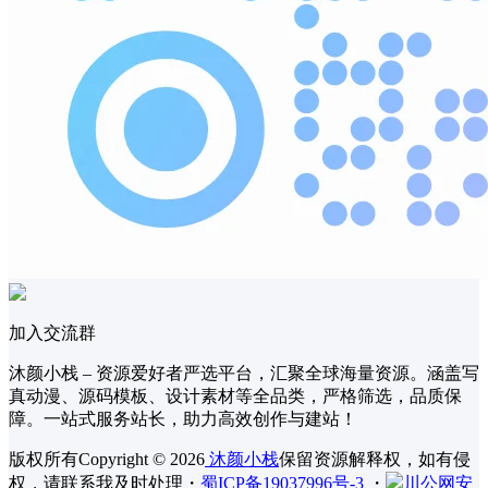
加入交流群
沐颜小栈 – 资源爱好者严选平台，汇聚全球海量资源。涵盖写
真动漫、源码模板、设计素材等全品类，严格筛选，品质保
障。一站式服务站长，助力高效创作与建站！
版权所有Copyright © 2026
沐颜小栈
保留资源解释权，如有侵
权，请联系我及时处理
・
蜀ICP备19037996号-3
・
川公网安