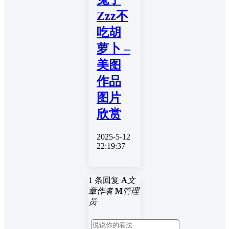
Zzz不
吃胡
萝卜 –
美图
作品
图片
欣赏
2025-5-12
22:19:37
1 条回复
A
文
章作者
M
管理
员