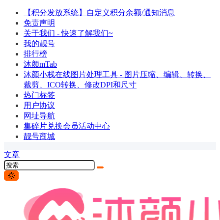
【积分发放系统】自定义积分余额/通知消息
免责声明
关于我们 - 快速了解我们~
我的靓号
排行榜
沐颜mTab
沐颜小栈在线图片处理工具 - 图片压缩、编辑、转换、
裁剪、ICO转换、修改DPI和尺寸
热门标签
用户协议
网址导航
集碎片兑换会员活动中心
靓号商城
文章