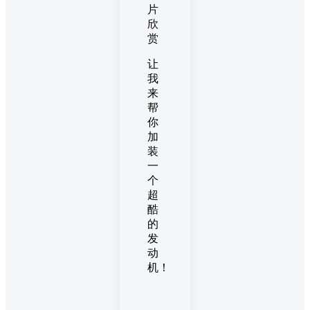
片
欣
赏
让
我
来
帮
你
加
装
一
个
超
酷
的
发
动
机！