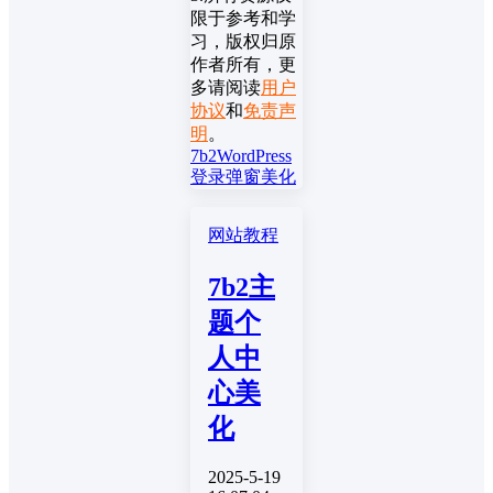
限于参考和学
习，版权归原
作者所有，更
多请阅读
用户
协议
和
免责声
明
。
7b2
WordPress
登录弹窗
美化
网站教程
7b2主
题个
人中
心美
化
2025-5-19