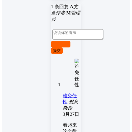
1 条回复
A
文
章作者
M
管理
员
取消回复
提交
难免任
性
创意
杂役
3月27日
看起来
这个教