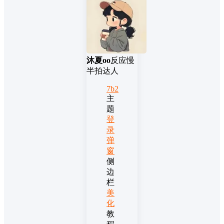
沐夏oo
反应慢
半拍达人
7b2
主
题
登
录
弹
窗
侧
边
栏
美
化
教