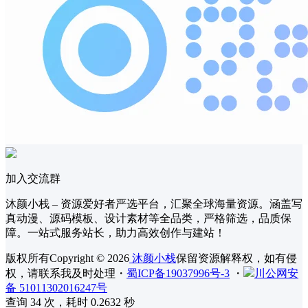
加入交流群
沐颜小栈 – 资源爱好者严选平台，汇聚全球海量资源。涵盖写
真动漫、源码模板、设计素材等全品类，严格筛选，品质保
障。一站式服务站长，助力高效创作与建站！
版权所有Copyright © 2026
沐颜小栈
保留资源解释权，如有侵
权，请联系我及时处理
・
蜀ICP备19037996号-3
・
川公网安
备 51011302016247号
查询 34 次，耗时 0.2632 秒