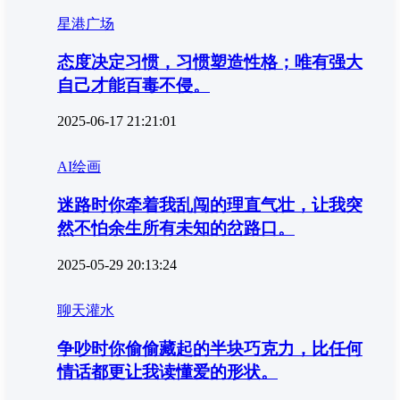
星港广场
态度决定习惯，习惯塑造性格；唯有强大
自己才能百毒不侵。‌‌‌‌
2025-06-17 21:21:01
AI绘画
迷路时你牵着我乱闯的理直气壮，让我突
然不怕余生所有未知的岔路口。
2025-05-29 20:13:24
聊天灌水
争吵时你偷偷藏起的半块巧克力，比任何
情话都更让我读懂爱的形状。