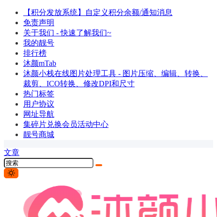
【积分发放系统】自定义积分余额/通知消息
免责声明
关于我们 - 快速了解我们~
我的靓号
排行榜
沐颜mTab
沐颜小栈在线图片处理工具 - 图片压缩、编辑、转换、
裁剪、ICO转换、修改DPI和尺寸
热门标签
用户协议
网址导航
集碎片兑换会员活动中心
靓号商城
文章