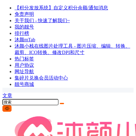
【积分发放系统】自定义积分余额/通知消息
免责声明
关于我们 - 快速了解我们~
我的靓号
排行榜
沐颜mTab
沐颜小栈在线图片处理工具 - 图片压缩、编辑、转换、
裁剪、ICO转换、修改DPI和尺寸
热门标签
用户协议
网址导航
集碎片兑换会员活动中心
靓号商城
文章