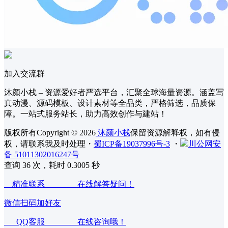
加入交流群
沐颜小栈 – 资源爱好者严选平台，汇聚全球海量资源。涵盖写
真动漫、源码模板、设计素材等全品类，严格筛选，品质保
障。一站式服务站长，助力高效创作与建站！
版权所有Copyright © 2026
沐颜小栈
保留资源解释权，如有侵
权，请联系我及时处理
・
蜀ICP备19037996号-3
・
川公网安
备 51011302016247号
查询 36 次，耗时 0.3005 秒
精准联系 在线解答疑问！
微信扫码加好友
QQ客服 在线咨询哦！