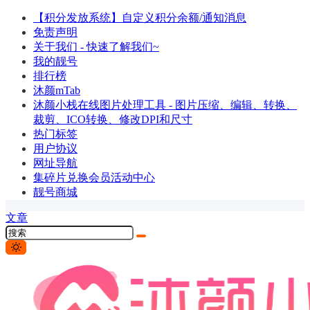
【积分发放系统】自定义积分余额/通知消息
免责声明
关于我们 - 快速了解我们~
我的靓号
排行榜
沐颜mTab
沐颜小栈在线图片处理工具 - 图片压缩、编辑、转换、
裁剪、ICO转换、修改DPI和尺寸
热门标签
用户协议
网址导航
集碎片兑换会员活动中心
靓号商城
文章