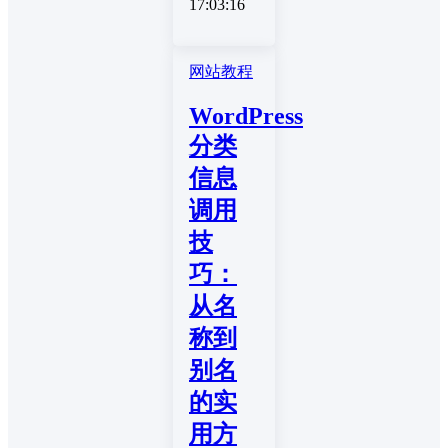
17:03:16
网站教程
WordPress
分类
信息
调用
技
巧：
从名
称到
别名
的实
用方