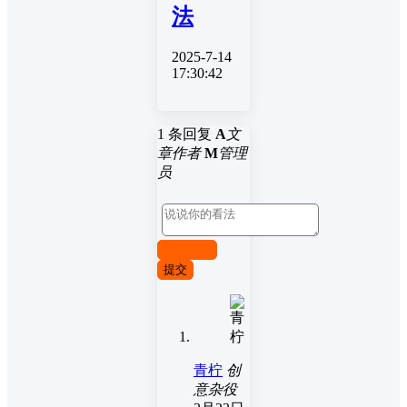
法
2025-7-14
17:30:42
1 条回复
A
文
章作者
M
管理
员
取消回复
提交
青柠
创
意杂役