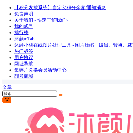
【积分发放系统】自定义积分余额/通知消息
免责声明
关于我们 - 快速了解我们~
我的靓号
排行榜
沐颜mTab
沐颜小栈在线图片处理工具 - 图片压缩、编辑、转换、裁剪
热门标签
用户协议
网址导航
集碎片兑换会员活动中心
靓号商城
文章