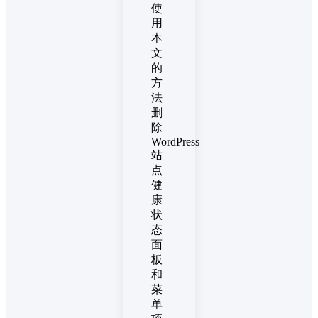
使
用
本
文
的
方
法
删
除
WordPress
站
点
健
康
状
态
面
板
和
菜
单