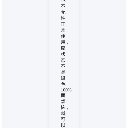
也
不
允
许
正
常
使
用，
应
状
态
不
是
绿
色
100%
而
烦
恼，
就
可
以