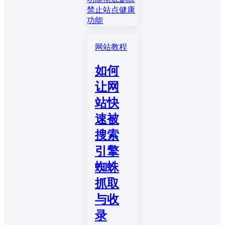
禁止站点健康
功能
网站教程
如何
让网
站快
速被
搜索
引擎
蜘蛛
抓取
与收
录