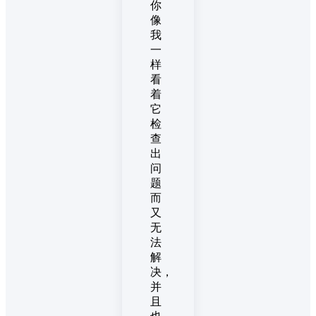
你
像
我
一
样
看
着
它
检
查
出
问
题
而
又
无
法
解
决，
并
且