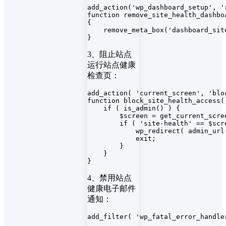
add_action('wp_dashboard_setup', '
function remove_site_health_dashboa
{

    remove_meta_box('dashboard_sit
}
3、阻止站点
运行站点健康
检查页：
add_action( 'current_screen', 'blo
function block_site_health_access()
    if ( is_admin() ) {

        $screen = get_current_scree
        if ( 'site-health' == $scre
            wp_redirect( admin_url(
            exit;

        }

    }

}
4、禁用站点
健康电子邮件
通知：
add_filter( 'wp_fatal_error_handle