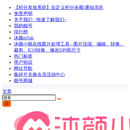
【积分发放系统】自定义积分余额/通知消息
免责声明
关于我们 - 快速了解我们~
我的靓号
排行榜
沐颜mTab
沐颜小栈在线图片处理工具 - 图片压缩、编辑、转换、
裁剪、ICO转换、修改DPI和尺寸
热门标签
用户协议
网址导航
集碎片兑换会员活动中心
靓号商城
文章