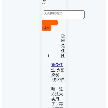
员
取消回复
提交
难免任
性
创意
杂役
3月27日
哇，这
方法太
实用
了！再