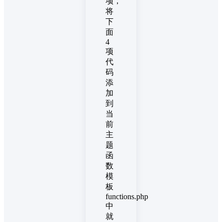
项，
将
下
面
4
项
代
码
添
加
到
当
前
主
题
函
数
模
板
functions.php
中
就