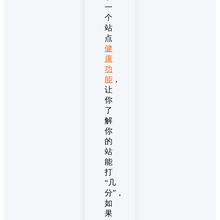
一
个
站
点
健
康
功
能
，
让
你
了
解
你
的
站
能
打
“几
分”，
如
果