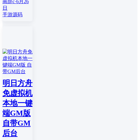
南辞c
·
6月26
日
手游源码
明日方舟
免虚拟机
本地一键
端GM版
自带GM
后台