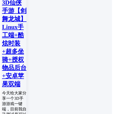
3D仙侠
手游【剑
舞龙城】
Linux手
工端+酷
炫时装
+超多坐
骑+授权
物品后台
+安卓苹
果双端
今天给大家分
享一个3D手
游游戏一键
端，目前我自