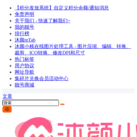
【积分发放系统】自定义积分余额/通知消息
免责声明
关于我们 - 快速了解我们~
我的靓号
排行榜
沐颜mTab
沐颜小栈在线图片处理工具 - 图片压缩、编辑、转换、
裁剪、ICO转换、修改DPI和尺寸
热门标签
用户协议
网址导航
集碎片兑换会员活动中心
靓号商城
文章