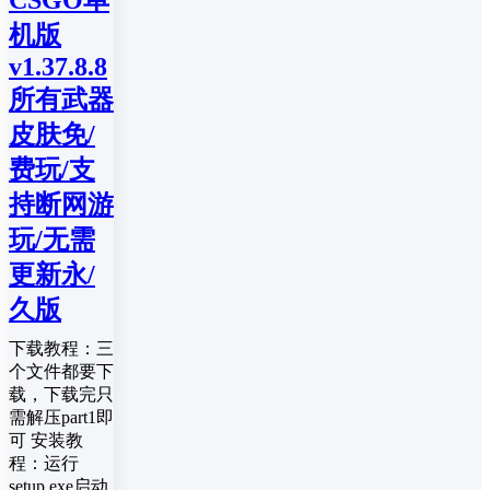
CSGO单
机版
v1.37.8.8
所有武器
皮肤免/
费玩/支
持断网游
玩/无需
更新永/
久版
下载教程：三
个文件都要下
载，下载完只
需解压part1即
可 安装教
程：运行
setup.exe启动